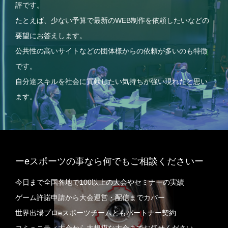
評です。
たとえば、少ない予算で最新のWEB制作を依頼したいなどの
要望にお答えします。
公共性の高いサイトなどの団体様からの依頼が多いのも特徴
です。
自分達スキルを社会に貢献したい気持ちが強い現れだと思い
ます。
ーeスポーツの事なら何でもご相談くださいー
今日まで全国各地で100以上の大会やセミナーの実績
ゲーム許諾申請から大会運営・配信までカバー
世界出場プロeスポーツチームともパートナー契約